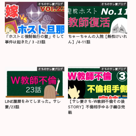
さちのサレ妻ブログ
さちのサレ妻ブログ
「ホストと強制執行の壁」そして
ちゃーちゃんの入院【熱性けいれ
事件は起きた/ 3 -23話
ん】/4-11話
さちのサレ妻ブログ
さちのサレ妻ブログ
LINE履歴をみてしまった。サレ
【サレ妻さち-W教師不倫その後
妻/23話
STORY】不倫相手ゆる子編③完
結