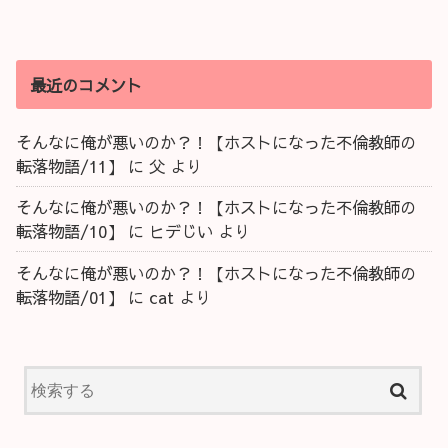
最近のコメント
そんなに俺が悪いのか？！【ホストになった不倫教師の
転落物語/11】
に
父
より
そんなに俺が悪いのか？！【ホストになった不倫教師の
転落物語/10】
に
ヒデじい
より
そんなに俺が悪いのか？！【ホストになった不倫教師の
転落物語/01】
に
cat
より