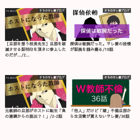
さちのサレ妻ブログ
さちのサレ妻ブログ
【旦那を想う校長先生】旦那を破
探偵は敏腕だった。サレ妻の我慢
滅させる証明印を頂きに参上した
が証拠を掴み撮る/19話
のだが…/2…
さちのサレ妻ブログ
さちのサレ妻ブログ
元教師の旦那がホストに転生「負
「他人」だけど「嫁」不倫旦那か
の連鎖からの脱出？！」/2-2話
ら生活費が貰えないサレ妻/36話