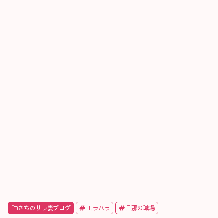
さちのサレ妻ブログ
モラハラ
旦那の職場