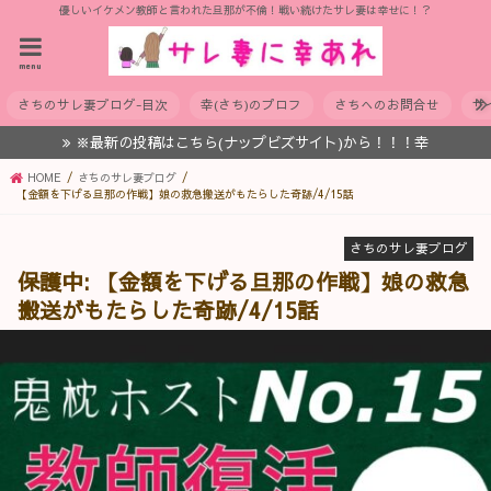
優しいイケメン教師と言われた旦那が不倫！戦い続けたサレ妻は幸せに！？
menu
さちのサレ妻ブログ-目次
幸(さち)のプロフ
さちへのお問合せ
サ
※最新の投稿はこちら(ナップビズサイト)から！！！幸
HOME
さちのサレ妻ブログ
【金額を下げる旦那の作戦】娘の救急搬送がもたらした奇跡/4/15話
さちのサレ妻ブログ
保護中: 【金額を下げる旦那の作戦】娘の救急
搬送がもたらした奇跡/4/15話