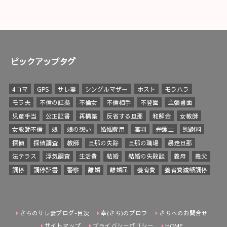
ピックアップタグ
4コマ
GPS
サレ妻
シングルマザー
ホスト
モラハラ
モラ夫
不倫の証拠
不倫女
不倫相手
不登園
主張書面
児童手当
公正証書
再構築
反省する旦那
和解金
女教師
女教師不倫
娘
娘の想い
婚姻費用
審判
弁護士
慰謝料
探偵
探偵調査
教師
旦那の失踪
旦那の職場
暴走旦那
法テラス
浮気調査
生活費
結婚
結婚の失敗談
義母
義父
調停
調停証書
警察
離婚
離婚届
養育費
養育費減額調停
さちのサレ妻ブログ-目次
幸(さち)のプロフ
さちへのお問合せ
サイトマップ
プライバシーポリシー
HOME