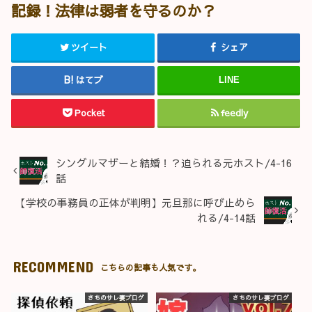
記録！法律は弱者を守るのか？
ツイート
シェア
はてブ
LINE
Pocket
feedly
シングルマザーと結婚！？迫られる元ホスト/4-16
話
【学校の事務員の正体が判明】元旦那に呼び止めら
れる/4-14話
RECOMMEND
こちらの記事も人気です。
さちのサレ妻ブログ
さちのサレ妻ブログ