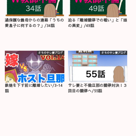
過保護な義母からの連絡「うちの
迫る「離婚調停での戦い」と「娘
愛息子に何するの？」/34話
の異変」/49話
さちのサレ妻ブログ
さちのサレ妻ブログ
鉄槌を下す前に離婚したい/3-14
サレ妻と不倫旦那の調停対決！３
話
回目の調停へ/55話