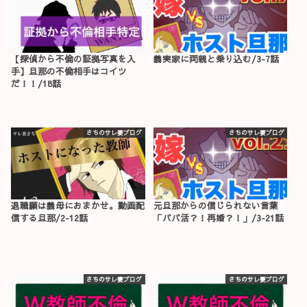
【探偵から不倫の証拠写真を入
義実家に両親と乗り込む/3-7話
手】旦那の不倫相手はコイツ
だ！！/18話
さちのサレ妻ブログ
さちのサレ妻ブログ
退職願は義母におまかせ。動画配
元旦那からの信じられない言葉
信する旦那/2-12話
「パパ活？！再婚？！」/3-21話
さちのサレ妻ブログ
さちのサレ妻ブログ