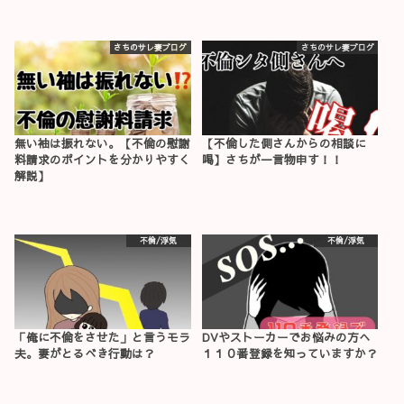
さちのサレ妻ブログ
さちのサレ妻ブログ
無い袖は振れない。【不倫の慰謝
【不倫した側さんからの相談に
料請求のポイントを分かりやすく
喝】さちが一言物申す！！
解説】
不倫/浮気
不倫/浮気
「俺に不倫をさせた」と言うモラ
DVやストーカーでお悩みの方へ
夫。妻がとるべき行動は？
１１０番登録を知っていますか？