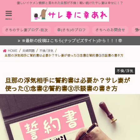
優しいイケメン教師と言われた旦那が不倫！戦い続けたサレ妻は幸せに！？
menu
さちのサレ妻ブログ-目次
幸(さち)のプロフ
さちへのお問合せ
サ
※最新の投稿はこちら(ナップビズサイト)から！！！幸
HOME
夫婦問題
不倫/浮気
旦那の浮気相手に誓約書は必要か？サレ妻が使った①念書②誓約書③示談書の書き方
不倫/浮気
旦那の浮気相手に誓約書は必要か？サレ妻が
使った①念書②誓約書③示談書の書き方