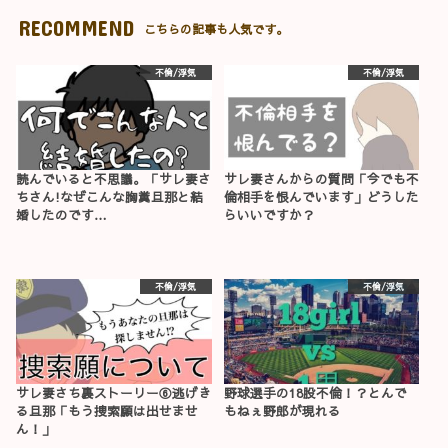
RECOMMEND
こちらの記事も人気です。
不倫/浮気
不倫/浮気
読んでいると不思議。「サレ妻さ
サレ妻さんからの質問「今でも不
ちさん!なぜこんな胸糞旦那と結
倫相手を恨んでいます」どうした
婚したのです…
らいいですか？
不倫/浮気
不倫/浮気
サレ妻さち裏ストーリー⑥逃げき
野球選手の18股不倫！？とんで
る旦那「もう捜索願は出せませ
もねぇ野郎が現れる
ん！」