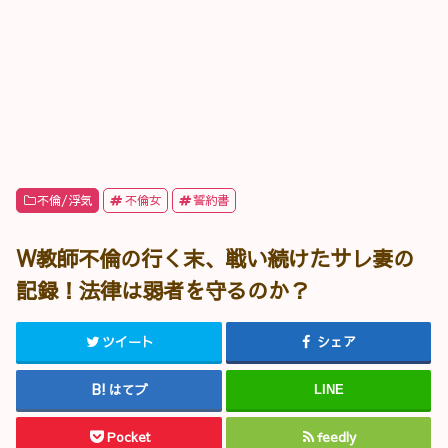
不倫/浮気
不倫女
誓約書
W教師不倫の行く末、戦い続けたサレ妻の
記録！法律は弱者を守るのか？
ツイート
シェア
はてブ
LINE
Pocket
feedly