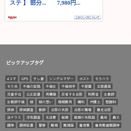
ピックアップタグ
4コマ
GPS
サレ妻
シングルマザー
ホスト
モラハラ
モラ夫
不倫の証拠
不倫女
不倫相手
不登園
主張書面
児童手当
公正証書
再構築
反省する旦那
和解金
女教師
女教師不倫
娘
娘の想い
婚姻費用
審判
弁護士
慰謝料
探偵
探偵調査
教師
旦那の失踪
旦那の職場
暴走旦那
法テラス
浮気調査
生活費
結婚
結婚の失敗談
義母
義父
調停
調停証書
警察
離婚
離婚届
養育費
養育費減額調停