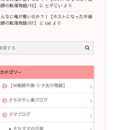
教師の転落物語/10】
に
ヒデじい
より
そんなに俺が悪いのか？！【ホストになった不倫
教師の転落物語/01】
に
cat
より
カテゴリー
【W教師不倫-シタ夫の物語】
さちのサレ妻ブログ
ママブログ
さちママの日常