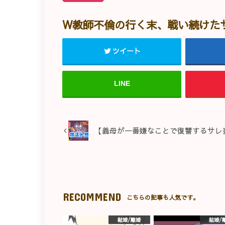
W教師不倫の行く末、戦い続けた
ツイート
LINE
【義母が一番嫌なことで復讐するサレ妻
RECOMMEND
こちらの記事も人気です。
結婚/離婚
結婚/