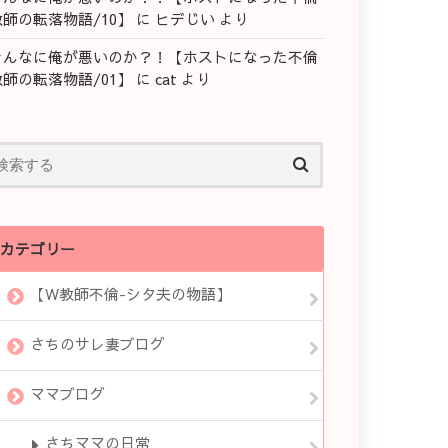
教師の転落物語/10】
に
ヒデじい
より
そんなに俺が悪いのか？！【ホストになった不倫
教師の転落物語/01】
に
cat
より
カテゴリー
【W教師不倫-シタ夫の物語】
さちのサレ妻ブログ
ママブログ
さちママの日常