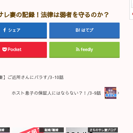
サレ妻の記録！法律は弱者を守るのか？
シェア
はてブ
Pocket
feedly
】ご近所さんにバラす/3-10話
ホスト息子の保証人にはならない？！/3-9話
離婚
結婚/離婚
さちのサレ妻ブログ