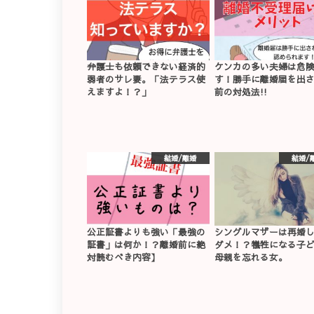
弁護士も依頼できない経済的
ケンカの多い夫婦は危
弱者のサレ妻。「法テラス使
す！勝手に離婚届を出
えますよ！？」
前の対処法!!
結婚/離婚
結婚/
公正証書よりも強い「最強の
シングルマザーは再婚
証書」は何か！？離婚前に絶
ダメ！？犠牲になる子
対読むべき内容】
母親を忘れる女。