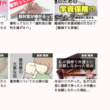
険で
審判ってなに？「裁判官は審
離婚時の学資保険の行方は？
される
判を嫌がる!?」
【離婚する準備】
離婚
結婚/離婚
結婚/離婚
したら
養育費についての大事な話
本当にツラかった。私が元旦
どもと
那と調停で争ったとき弁護士
を依頼しなかった理由…