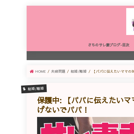
さちのサレ妻ブログ-目次
HOME
夫婦問題
結婚/離婚
【パパに伝えたいママの
結婚/離婚
保護中: 【パパに伝えたい
げないでパパ！