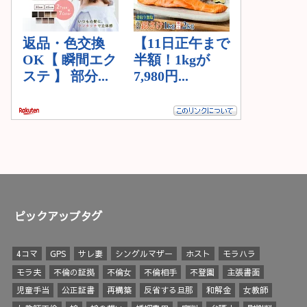
ピックアップタグ
4コマ
GPS
サレ妻
シングルマザー
ホスト
モラハラ
モラ夫
不倫の証拠
不倫女
不倫相手
不登園
主張書面
児童手当
公正証書
再構築
反省する旦那
和解金
女教師