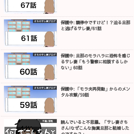
保護中: 調停中ですけど！？迫る旦那
さちのサレ妻ブログ
と逃げるサレ妻/61話
保護中: 旦那のモラハラに恐怖を感じ
さちのサレ妻ブログ
るサレ妻「もう警察に相談するしか
ない」60話
保護中: 「モラ夫再発動」からのメン
さちのサレ妻ブログ
タル攻撃/59話
読んでいると不思議。「サレ妻さち
不倫/浮気
さん!なぜこんな胸糞旦那と結婚した