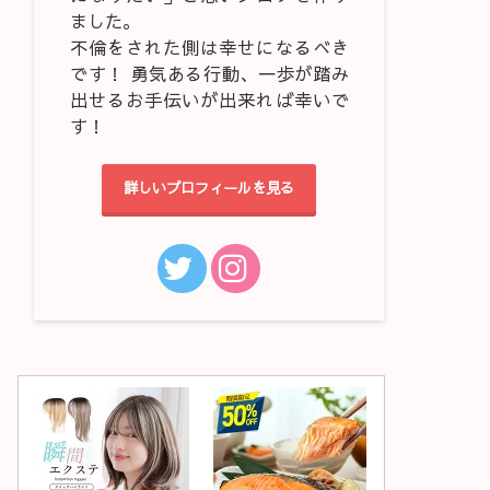
ました。
不倫をされた側は幸せになるべき
です！ 勇気ある行動、一歩が踏み
出せるお手伝いが出来れば幸いで
す！
詳しいプロフィールを見る