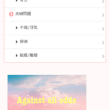
夫婦問題
不倫/浮気
探偵
結婚/離婚