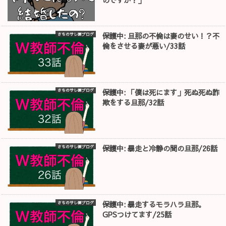
のですか？」
保護中: 旦那の不倫は妻のせい！？不
さちのサレ妻ブログ
倫をさせる妻が悪い/33話
保護中: 「僕は死にます」死ぬ死ぬ詐
さちのサレ妻ブログ
欺をする旦那/32話
保護中: 暴走と冷静の間の旦那/26話
さちのサレ妻ブログ
保護中: 暴走するモラハラ旦那。
さちのサレ妻ブログ
GPSつけてます/25話