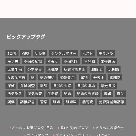
ピックアップタグ
4コマ
GPS
サレ妻
シングルマザー
ホスト
モラハラ
モラ夫
不倫の証拠
不倫女
不倫相手
不登園
主張書面
児童手当
公正証書
再構築
反省する旦那
和解金
女教師
女教師不倫
娘
娘の想い
婚姻費用
審判
弁護士
慰謝料
探偵
探偵調査
教師
旦那の失踪
旦那の職場
暴走旦那
法テラス
浮気調査
生活費
結婚
結婚の失敗談
義母
義父
調停
調停証書
警察
離婚
離婚届
養育費
養育費減額調停
さちのサレ妻ブログ-目次
幸(さち)のプロフ
さちへのお問合せ
サイトマップ
プライバシーポリシー
HOME