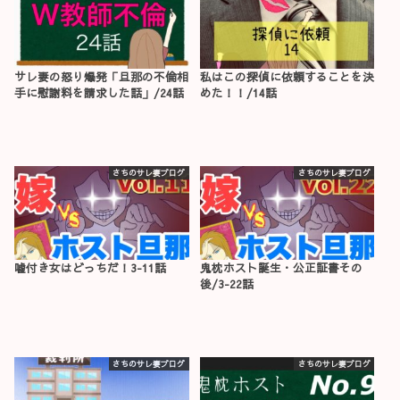
サレ妻の怒り爆発「旦那の不倫相
私はこの探偵に依頼することを決
手に慰謝料を請求した話」/24話
めた！！/14話
さちのサレ妻ブログ
さちのサレ妻ブログ
嘘付き女はどっちだ！3-11話
鬼枕ホスト誕生・公正証書その
後/3-22話
さちのサレ妻ブログ
さちのサレ妻ブログ