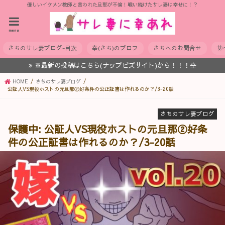
優しいイケメン教師と言われた旦那が不倫！戦い続けたサレ妻は幸せに！？
menu
さちのサレ妻ブログ-目次
幸(さち)のプロフ
さちへのお問合せ
サ
※最新の投稿はこちら(ナップビズサイト)から！！！幸
HOME
さちのサレ妻ブログ
公証人VS現役ホストの元旦那②好条件の公正証書は作れるのか？/3-20話
さちのサレ妻ブログ
保護中: 公証人VS現役ホストの元旦那②好条
件の公正証書は作れるのか？/3-20話