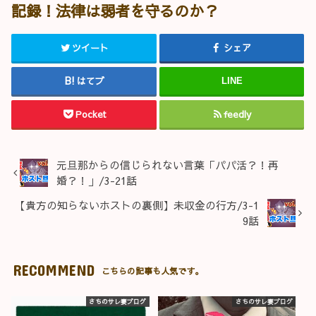
記録！法律は弱者を守るのか？
ツイート
シェア
はてブ
LINE
Pocket
feedly
元旦那からの信じられない言葉「パパ活？！再
婚？！」/3-21話
【貴方の知らないホストの裏側】未収金の行方/3-1
9話
RECOMMEND
こちらの記事も人気です。
さちのサレ妻ブログ
さちのサレ妻ブログ