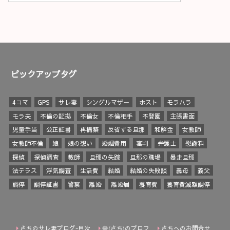
ピックアップタグ
4コマ
GPS
サレ妻
シングルマザー
ホスト
モラハラ
モラ夫
不倫の証拠
不倫女
不倫相手
不登園
主張書面
児童手当
公正証書
再構築
反省する旦那
和解金
女教師
女教師不倫
娘
娘の想い
婚姻費用
審判
弁護士
慰謝料
探偵
探偵調査
教師
旦那の失踪
旦那の職場
暴走旦那
法テラス
浮気調査
生活費
結婚
結婚の失敗談
義母
義父
調停
調停証書
警察
離婚
離婚届
養育費
養育費減額調停
さちのサレ妻ブログ-目次
幸(さち)のプロフ
さちへのお問合せ