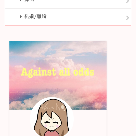
結婚/離婚