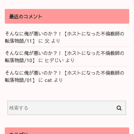
最近のコメント
そんなに俺が悪いのか？！【ホストになった不倫教師の
転落物語/11】
に
父
より
そんなに俺が悪いのか？！【ホストになった不倫教師の
転落物語/10】
に
ヒデじい
より
そんなに俺が悪いのか？！【ホストになった不倫教師の
転落物語/01】
に
cat
より