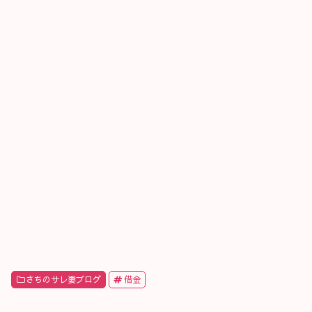
さちのサレ妻ブログ
借金