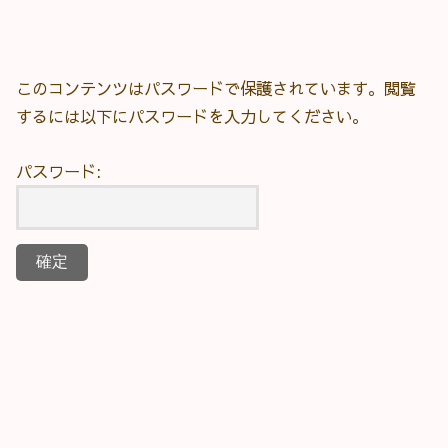
このコンテンツはパスワードで保護されています。閲覧
するには以下にパスワードを入力してください。
パスワード: