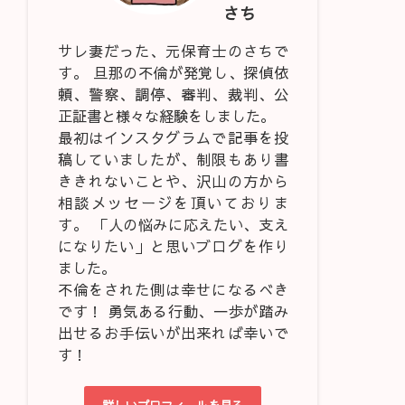
さち
サレ妻だった、元保育士のさちで
す。 旦那の不倫が発覚し、探偵依
頼、警察、調停、審判、裁判、公
正証書と様々な経験をしました。
最初はインスタグラムで記事を投
稿していましたが、制限もあり書
ききれないことや、沢山の方から
相談メッセージを頂いておりま
す。 「人の悩みに応えたい、支え
になりたい」と思いブログを作り
ました。
不倫をされた側は幸せになるべき
です！ 勇気ある行動、一歩が踏み
出せるお手伝いが出来れば幸いで
す！