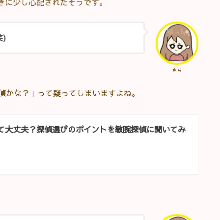
きに少し心配されたそうです。
)
さち
偵かな？」って疑ってしまいますよね。
て大丈夫？探偵選びのポイントを敏腕探偵に聞いてみ