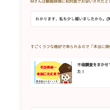
Mさんは敏腕探偵に初対面でお会いされたと
わかります、私も少し疑いましたから。(笑
すごくラフな格好で来られるので「本当に探
不倫調査をまかせ
た！