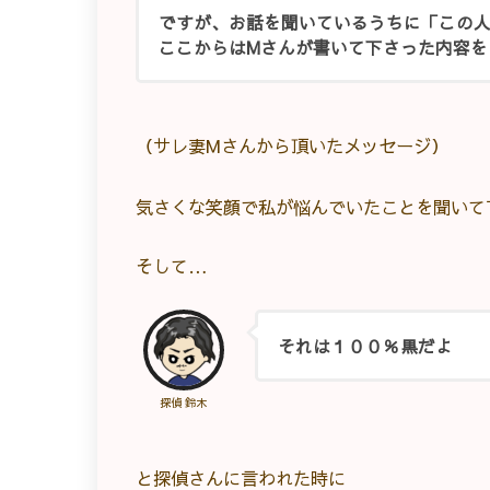
ですが、お話を聞いているうちに「この
ここからはMさんが書いて下さった内容を
（サレ妻Mさんから頂いたメッセージ）
気さくな笑顔で私が悩んでいたことを聞いて
そして…
それは１００％黒だよ
探偵 鈴木
と探偵さんに言われた時に