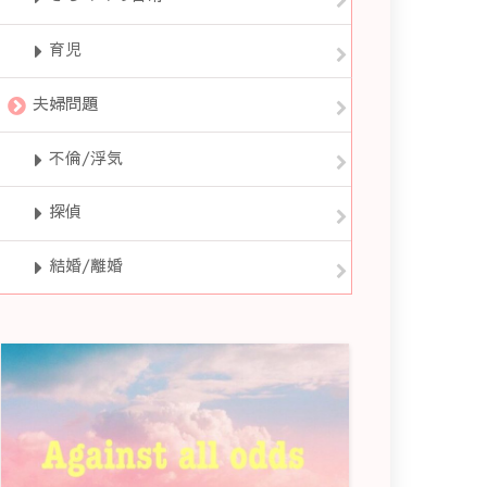
育児
夫婦問題
不倫/浮気
探偵
結婚/離婚