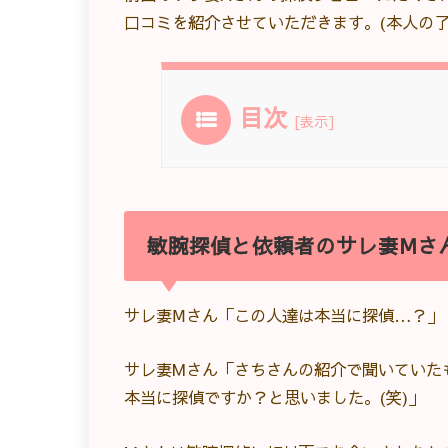
口コミを紹介させていただきます。(本人の了
目次
[
表示
]
敏腕探偵と依頼者のサレ妻Ⅿさ
サレ妻Ⅿさん「この人達は本当に探偵…？」
サレ妻Mさん「さちさんの紹介で聞いていた
本当に探偵ですか？と思いました。(笑)」