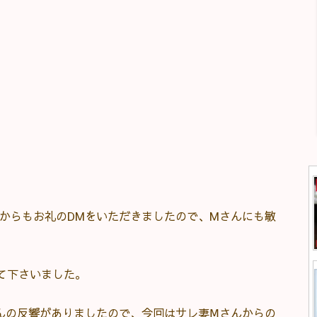
んからもお礼のDMをいただきましたので、Mさんにも敏
て下さいました。
んの反響がありましたので、今回はサレ妻Ⅿさんからの