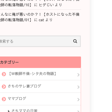
教師の転落物語/10】
に
ヒデじい
より
そんなに俺が悪いのか？！【ホストになった不倫
教師の転落物語/01】
に
cat
より
カテゴリー
【W教師不倫-シタ夫の物語】
さちのサレ妻ブログ
ママブログ
さちママの日常