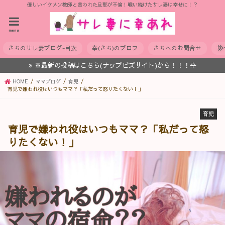
優しいイケメン教師と言われた旦那が不倫！戦い続けたサレ妻は幸せに！？
menu
さちのサレ妻ブログ-目次
幸(さち)のプロフ
さちへのお問合せ
サ
※最新の投稿はこちら(ナップビズサイト)から！！！幸
HOME
ママブログ
育児
育児で嫌われ役はいつもママ？「私だって怒りたくない！」
育児
育児で嫌われ役はいつもママ？「私だって怒
りたくない！」