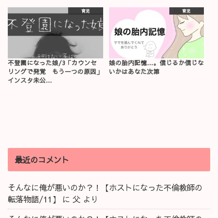
育児
育児
不登園になった娘/3「カウンセ
娘の胎内記憶…。信じるか信じな
リングで発覚 もう一つの原因」
いかはあなた次第
インスタ未公…
最近のコメント
そんなに俺が悪いのか？！【ホストになった不倫教師の
転落物語/11】
に
父
より