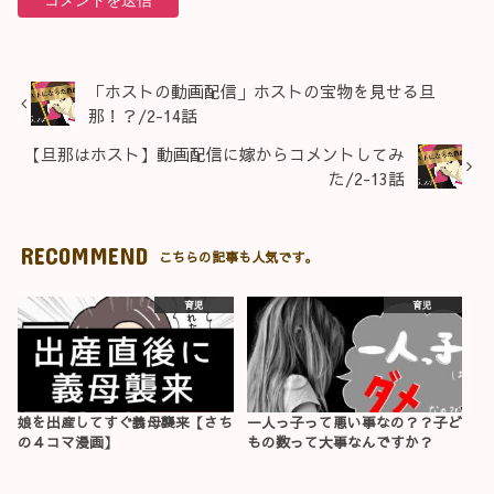
「ホストの動画配信」ホストの宝物を見せる旦
那！？/2-14話
【旦那はホスト】動画配信に嫁からコメントしてみ
た/2-13話
RECOMMEND
こちらの記事も人気です。
育児
育児
娘を出産してすぐ義母襲来【さち
一人っ子って悪い事なの？？子ど
の４コマ漫画】
もの数って大事なんですか？