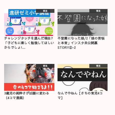
育児
育児
チャレンジタッチを選んだ理由?
不登園になった娘/2「娘の苦悩
「子どもに楽しく勉強してほしい
と本音」インスタ未公開裏
からでしょ!…
STORY②-2
育児
育児
3歳児の純粋さが凶器に変わる
なんでやねん【さちの育児4コ
（4コマ漫画）
マ】